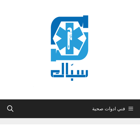
نتقل
لى
لمحتوى
فني ادوات صحية