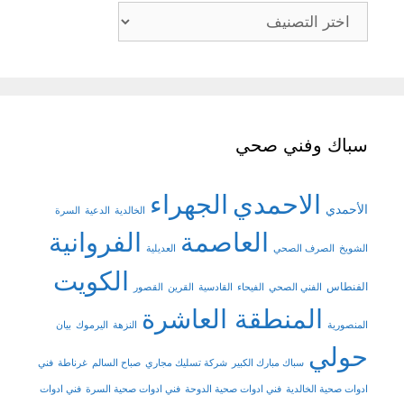
تصنيفات
سباك وفني صحي
الاحمدي
الجهراء
الأحمدي
الخالدية
الدعية
السرة
العاصمة
الفروانية
الشويخ
الصرف الصحي
العديلية
الكويت
الفنطاس
الفني الصحي
الفيحاء
القادسية
القرين
القصور
المنطقة العاشرة
المنصورية
النزهة
اليرموك
بيان
حولي
سباك مبارك الكبير
شركة تسليك مجاري
صباح السالم
غرناطة
فني
ادوات صحية الخالدية
فني ادوات صحية الدوحة
فني ادوات صحية السرة
فني ادوات