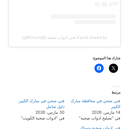
A post shared by فني ادوات صحية (@q867com)
شارك هذا الموضوع:
مرتبط
فني صحي في محافظة مبارك
فني صحي في مبارك الكبير:
الكبير
دليل شامل
14 مارس، 2026
30 مارس، 2026
في "تصليح ادوات صحية"
في "ادوات صحية الكويت"
فني ادوات صحية وسباك