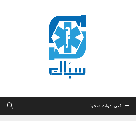
نتقل
لى
لمحتوى
فني ادوات صحية