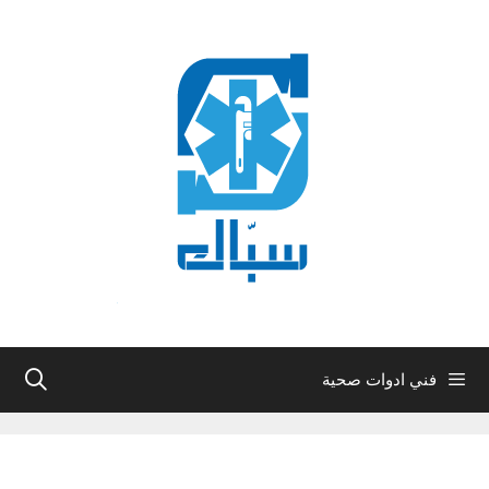
نتقل
لى
لمحتوى
فني ادوات صحية