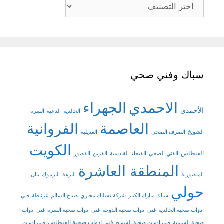
تصنيفات
سباك وفني صحي
الاحمدي
الجهراء
الأحمدي
الخالدية
الدعية
السرة
العاصمة
الفروانية
الشويخ
الصرف الصحي
العديلية
الكويت
الفنطاس
الفني الصحي
الفيحاء
القادسية
القرين
القصور
المنطقة العاشرة
المنصورية
النزهة
اليرموك
بيان
حولي
سباك مبارك الكبير
شركة تسليك مجاري
صباح السالم
غرناطة
فني
ادوات صحية الخالدية
فني ادوات صحية الدوحة
فني ادوات صحية السرة
فني ادوات
فني ادوات صحية الفنطاس
صحية الشامية
فني ادوات صحية الشويخ
فني ادوات