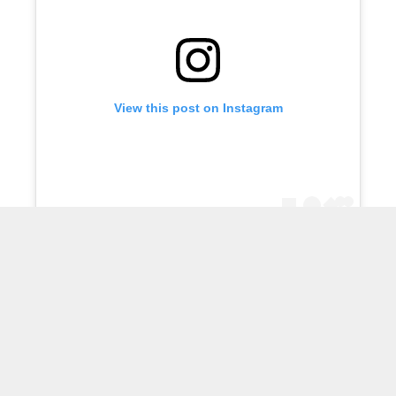
View this post on Instagram
A post shared by فني ادوات صحية (@q867com)
© 2026 سباك الكويت
• Built with
قالب GeneratePress