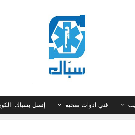
يت
فني ادوات صحية
إتصل بسباك االكو