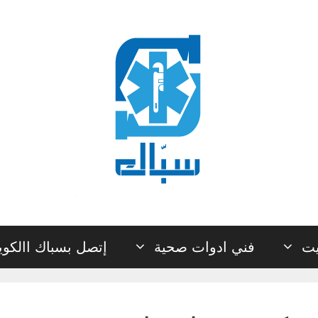
يت
فني ادوات صحية
إتصل بسباك االكو