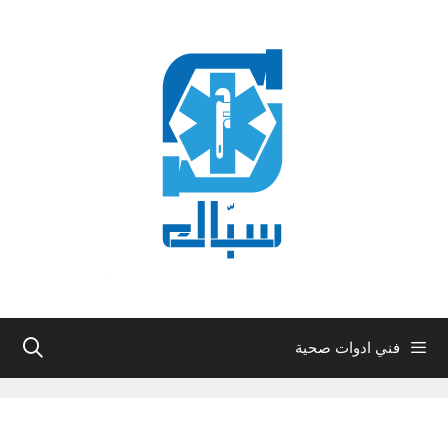
نتقل
لى
لمحتوى
فني ادوات صحية