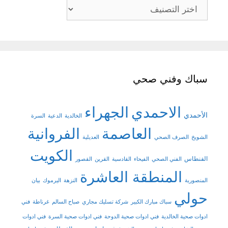
تصنيفات
سباك وفني صحي
الاحمدي
الجهراء
الأحمدي
الخالدية
الدعية
السرة
العاصمة
الفروانية
الشويخ
الصرف الصحي
العديلية
الكويت
الفنطاس
الفني الصحي
الفيحاء
القادسية
القرين
القصور
المنطقة العاشرة
المنصورية
النزهة
اليرموك
بيان
حولي
سباك مبارك الكبير
شركة تسليك مجاري
صباح السالم
غرناطة
فني
ادوات صحية الخالدية
فني ادوات صحية الدوحة
فني ادوات صحية السرة
فني ادوات